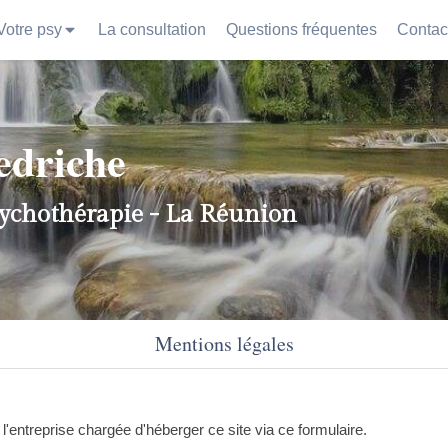
Votre psy
La consultation
Questions fréquentes
Contac
edriche
sychothérapie - La Réunion
Mentions légales
 l'entreprise chargée d'héberger ce site via ce formulaire.